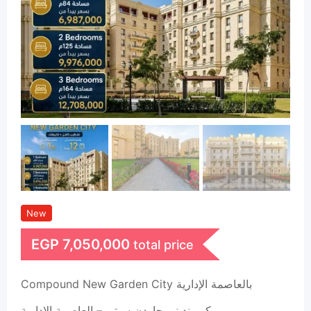
New
EGP
7,050,000
total price
Compound New Garden City بالعاصمة الإدارية
كمبوند نيو جاردن سيتي – العاصمة الإدارية