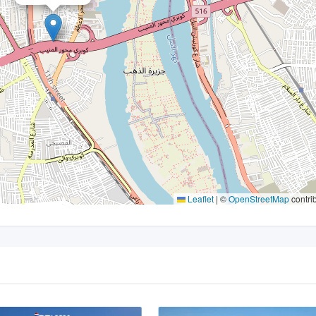
Leaflet
|
©
OpenStreetMap
contri