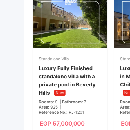
Standalone Villa
Stand
e Villa
Luxury Fully Finished
Lux
odic,
standalone villa with a
in 
private pool in Beverly
Chil
New
Hills
New
Ne
m
4
Rooms
9
Bathroom
7
Roo
Area
925
Area
00
Reference No.
RJ-1201
Refe
EGP
57,000,000
EG