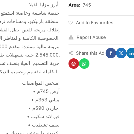
أبرز مزايا الفيلا:
Area:
745
منطقة باربيكيو، ومساحات ترفيهية واسعة للأطفال في الهواء الطلق.
Add to Favourites
Report Abuse
الخصوصية الكاملة والمناظر الخضراء الساحرة من جميع الغرف والواجهات.
Share this Ad:
2.545.000 جنيه بتسهيلات طويلة المدى حتى عام 2031.
الكاملة لتقسيم وتصميم الديكورات الداخلية .
ملخص المواصفات:
• أرض 745م
• مباني 353م
• جاردن 590م.
• فيو لاند سكيب
• نصف تشطيب
• كمبوند ذا ستيتس سوديك.