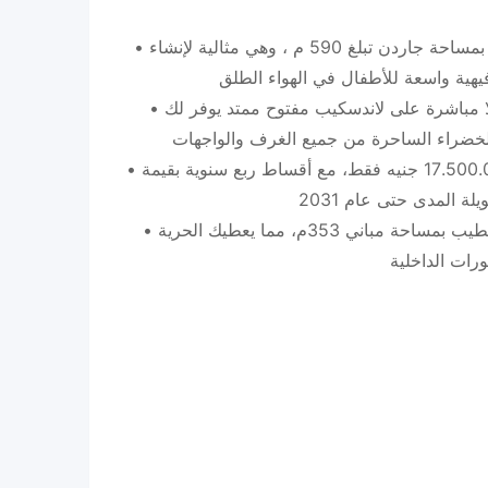
• حديقة شاسعة وخاصة: استمتع بمساحة جاردن تبلغ 590 م ، وهي مثالية لإنشاء
• إطلالة مريحة للعين: تطل الفيلا مباشرة على لاندسكيب مفتوح ممتد يوفر لك
• مرونة مالية ممتدة: بمقدم 17.500.000 جنيه فقط، مع أقساط ربع سنوية بقيمة
• حرية التصميم: الفيلا بنصف تشطيب بمساحة مباني 353م، مما يعطيك الحرية