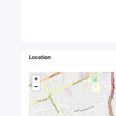
Location
+
−