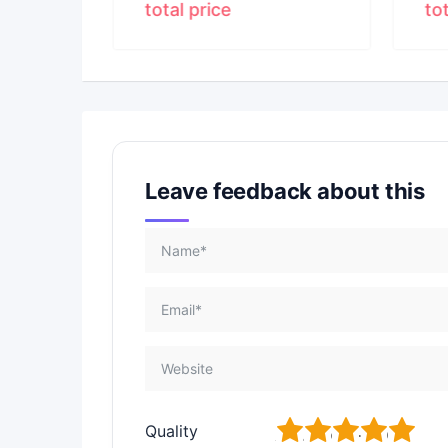
total price
to
Leave feedback about this
1
2
3
4
5
Quality